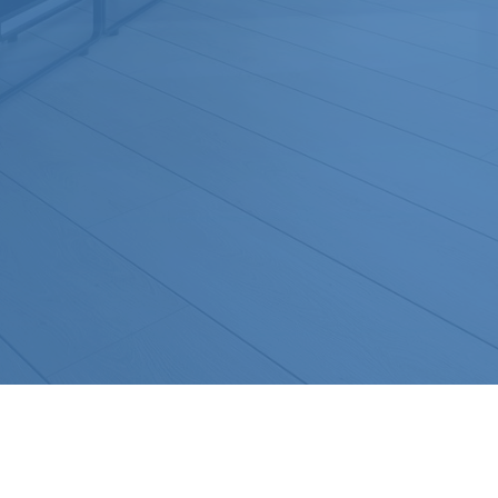
2, allé
ZI de 