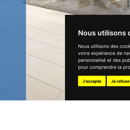
Nous utilisons 
Nous utilisons des cook
votre expérience de nav
personnalisé et des publ
pour comprendre la pro
J'accepte
Je refuse
Tél :
01 34
e de Chantereine
Mail :
cont
la de Vaucouleurs Bâtiment N°10